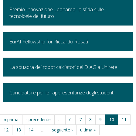
Premio Innovazione Leonardo: la sfida sulle
tecnologie del futuro
EurAI Fellowship for Riccardo Rosati
La squadra dei robot calciatori del DIAG a Unirete
Candidature per le rappresentanze degli studenti
« prima
‹ precedente
…
6
7
8
9
10
11
12
13
14
…
seguente ›
ultima »