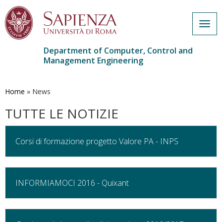
Togg
navig
Department of Computer, Control and
Management Engineering
Skip
to
main
Home
»
News
content
TUTTE LE NOTIZIE
Corsi di formazione progetto Valore PA - INPS
INFORMIAMOCI 2016 - Quixant