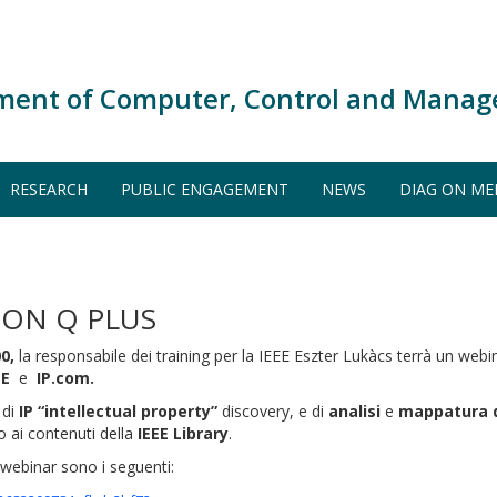
ment of Computer, Control and Manag
RESEARCH
PUBLIC ENGAGEMENT
NEWS
DIAG ON ME
ION Q PLUS
00,
la responsabile dei training per la IEEE Eszter Lukàcs terrà un web
EE
e
IP.com.
 di
IP “intellectual property”
discovery, e di
analisi
e
mappatura 
 ai contenuti della
IEEE
Library
.
l webinar sono i seguenti: