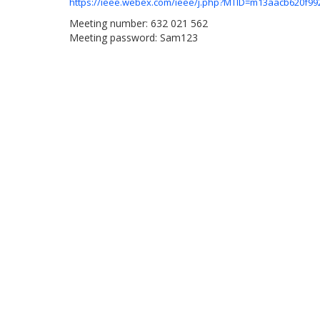
https://ieee.webex.com/ieee/j.php?MTID=m13aacb620f9
Meeting number: 632 021 562
Meeting password: Sam123