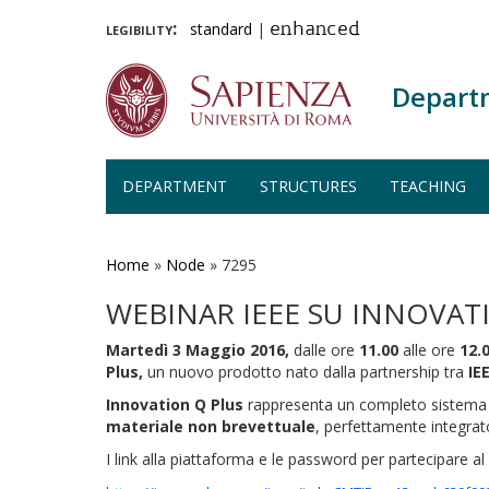
legibility:
standard
|
enhanced
Depart
DEPARTMENT
STRUCTURES
TEACHING
Skip
to
main
Home
»
Node
»
7295
content
WEBINAR IEEE SU INNOVAT
Martedì
3 Maggio 2016,
dalle ore
11.00
alle ore
12.
Plus,
un nuovo prodotto nato dalla partnership tra
IE
Innovation Q Plus
rappresenta un completo sistema
materiale
non brevettuale
, perfettamente integrato
I link alla piattaforma e le password per partecipare a