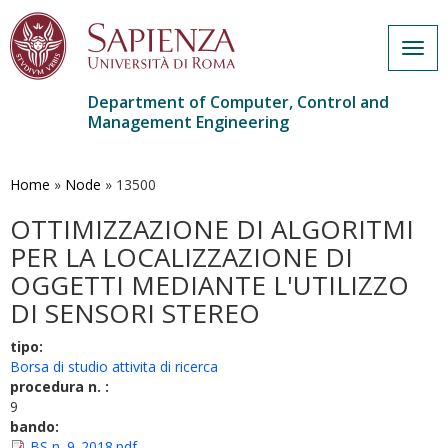
Togg
navig
Department of Computer, Control and
Management Engineering
Skip
to
main
Home
»
Node
»
13500
content
OTTIMIZZAZIONE DI ALGORITMI
PER LA LOCALIZZAZIONE DI
OGGETTI MEDIANTE L'UTILIZZO
DI SENSORI STEREO
tipo:
Borsa di studio attivita di ricerca
procedura n. :
9
bando:
BS n. 9_2018.pdf