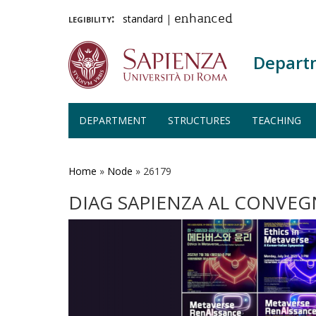
legibility:
standard
|
enhanced
Depart
DEPARTMENT
STRUCTURES
TEACHING
Skip
to
main
Home
»
Node
»
26179
content
DIAG SAPIENZA AL CONVEG