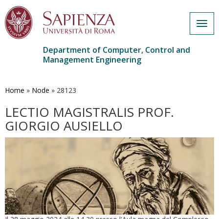
Togg
navig
Department of Computer, Control and
Management Engineering
Skip
to
main
Home
»
Node
»
28123
content
LECTIO MAGISTRALIS PROF.
GIORGIO AUSIELLO