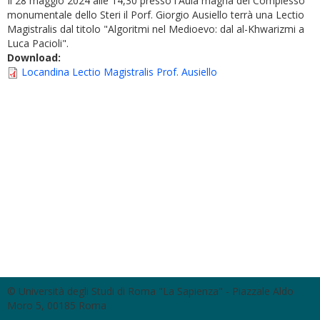
Il 28 maggio 2024 alle 14,30 presso l'Aula magna del Complesso
monumentale dello Steri il Porf. Giorgio Ausiello terrà una Lectio
Magistralis dal titolo "Algoritmi nel Medioevo: dal al-Khwarizmi a
Luca Pacioli".
Download:
Locandina Lectio Magistralis Prof. Ausiello
© Università degli Studi di Roma "La Sapienza" - Piazzale Aldo
Moro 5, 00185 Roma