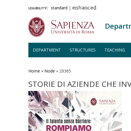
legibility:
standard
|
enhanced
Depart
DEPARTMENT
STRUCTURES
TEACHING
Skip
to
main
Home
»
Node
»
29365
content
STORIE DI AZIENDE CHE I