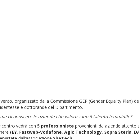
evento, organizzato dalla Commissione GEP (Gender Equality Plan) del 
udentesse e dottorande del Dipartimento.
me riconoscere le aziende che valorizzano il talento femminile?
incontro vedrà con
5 professioniste
provenienti da aziende attente a
nere
(EY
,
Fastweb-Vodafone
,
Agic Technology
,
Sopra Steria
,
DA
tervistate dall’associazione
SheTech
.