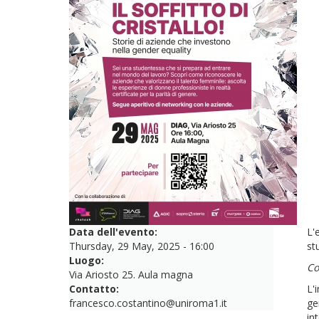
Data dell'evento:
L'
Thursday, 29 May, 2025 - 16:00
st
Luogo:
Co
Via Ariosto 25. Aula magna
Contatto:
L'
francesco.costantino@uniroma1.it
ge
in