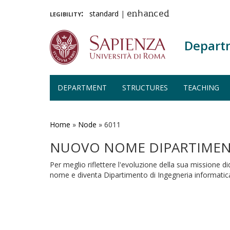
legibility:
standard
|
enhanced
Depart
DEPARTMENT
STRUCTURES
TEACHING
Skip
to
main
Home
»
Node
»
6011
content
NUOVO NOME DIPARTIME
Per meglio riflettere l'evoluzione della sua missione di
nome e diventa Dipartimento di Ingegneria informatica