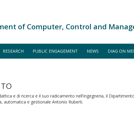
ment of Computer, Control and Manag
RESEARCH
PUBLIC ENGAGEMENT
NEWS
DIAG ON ME
NTO
dattica e di ricerca e il suo radicamento nell'ingegneria, il Dipartime
, automatica e gestionale Antonio Ruberti.