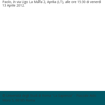
Paolo, in via Ugo La Malfa 2, Aprilia (LT), alle ore 15:30 di venerdì
13 Aprile 2012.
© Università degli Studi di Roma "La Sapienza" - Piazzale Aldo
Moro 5, 00185 Roma