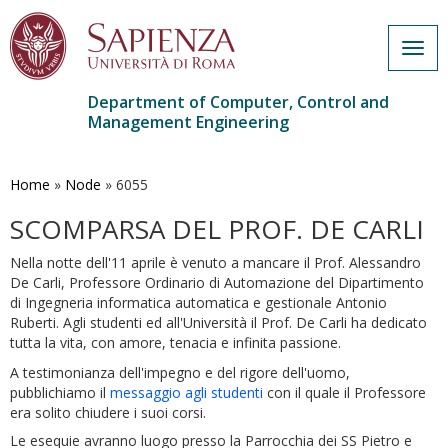
Togg
navig
Department of Computer, Control and
Management Engineering
Skip
to
main
Home
»
Node
»
6055
content
SCOMPARSA DEL PROF. DE CARLI
Nella notte dell'11 aprile è venuto a mancare il Prof. Alessandro
De Carli, Professore Ordinario di Automazione del Dipartimento
di Ingegneria informatica automatica e gestionale Antonio
Ruberti. Agli studenti ed all'Università il Prof. De Carli ha dedicato
tutta la vita, con amore, tenacia e infinita passione.
A testimonianza dell'impegno e del rigore dell'uomo,
pubblichiamo il
messaggio agli studenti
con il quale il Professore
era solito chiudere i suoi corsi.
Le esequie avranno luogo presso la Parrocchia dei SS Pietro e