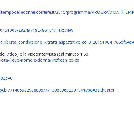
//iltempodelledonne.corriere.it/2015/programma/PROGRAMMA_ilTEM
ra/20151006/282497182486101/TextView
licita_liberta_condivisione_Ritratti_aspettative_co_0_20151004_766df
 del video) e la videointervista (dal minuto 1:50):
licita-il-tuo-nome-e-donna/?refresh_ce-cp
4992640
/pcb.771405982988895/771398096323017/?type=3&theater