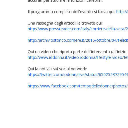
accurati per studiare le funzioni cerebrali.
Il programma completo dell'evento si trova qui:
http:
Una rassegna degli articoli la trovate qui:
http://www.pressreader.com/italy/corriere-della-se
http://archiviostorico.corriere.it/2015/ottobre/04/Fe
Qui un video che riporta parte dell'intervento (all'inizio
http://www.iodonna.it/video-iodonna/lifestyle-video/fe
Qui la notizia sui social network:
https://twitter.com/iodonnalive/status/65025237295
https://www.facebook.com/tempodelledonne/photos