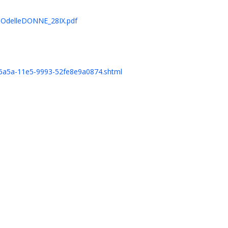
POdelleDONNE_28IX.pdf
64c-6a5a-11e5-9993-52fe8e9a0874.shtml