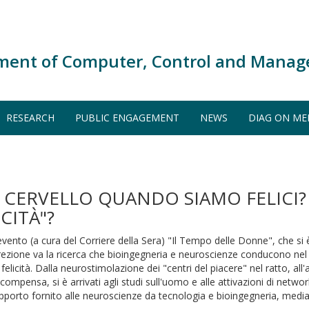
ment of Computer, Control and Manag
RESEARCH
PUBLIC ENGAGEMENT
NEWS
DIAG ON ME
CERVELLO QUANDO SIAMO FELICI?
CITÀ"?
'evento (a cura del Corriere della Sera) "Il Tempo delle Donne", che si è
 direzione va la ricerca che bioingegneria e neuroscienze conducono ne
 felicità. Dalla neurostimolazione dei "centri del piacere" nel ratto, al
icompensa, si è arrivati agli studi sull'uomo e alle attivazioni di netwo
ll'apporto fornito alle neuroscienze da tecnologia e bioingegneria, medi