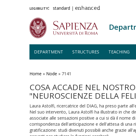
legibility:
standard
|
enhanced
Depart
DEPARTMENT
STRUCTURES
TEACHING
Skip
to
main
Home
»
Node
»
7141
content
COSA ACCADE NEL NOSTRO 
"NEUROSCIENZE DELLA FELI
Laura Astolfi, ricercatrice del DIAG, ha preso parte all
Nel suo intervento, Laura Astolfi ha illustrato in che
associate alle sensazioni positive a cui si dà il nome di
corrispondenza dell'anticipazione e dell'attesa di una r
gratificazione: studi divenuti possibili anche grazie a