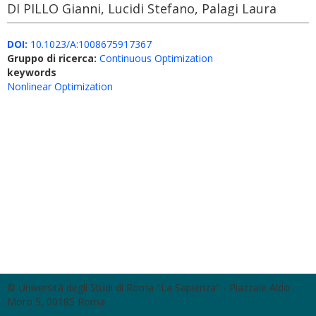
DI PILLO Gianni, Lucidi Stefano, Palagi Laura
DOI:
10.1023/A:1008675917367
Gruppo di ricerca:
Continuous Optimization
keywords
Nonlinear Optimization
© Università degli Studi di Roma "La Sapienza" - Piazzale Aldo
Moro 5, 00185 Roma