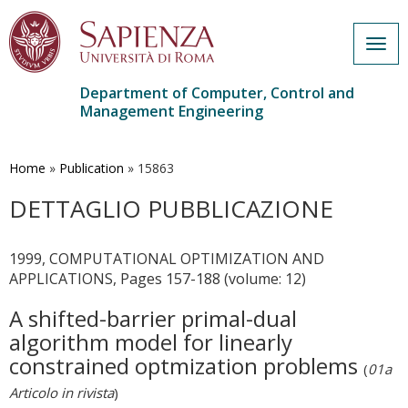
Togg
navig
Department of Computer, Control and
Management Engineering
Skip
to
main
Home
»
Publication
»
15863
content
DETTAGLIO PUBBLICAZIONE
1999, COMPUTATIONAL OPTIMIZATION AND
APPLICATIONS, Pages 157-188 (volume: 12)
A shifted-barrier primal-dual
algorithm model for linearly
constrained optmization problems
(
01a
Articolo in rivista
)