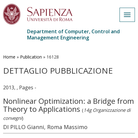
Togg
navig
Department of Computer, Control and
Management Engineering
Skip
to
main
Home
»
Publication
»
16128
content
DETTAGLIO PUBBLICAZIONE
2013, , Pages -
Nonlinear Optimization: a Bridge from
Theory to Applications
(
14g Organizzazione di
convegni
)
DI PILLO Gianni, Roma Massimo