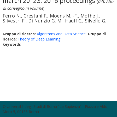
march 20–23, 2016 proceedings
(
04b Atto
di convegno in volume
)
Ferro N., Crestani F., Moens M. -F., Mothe J.,
Silvestri F., Di Nunzio G. M., Hauff C., Silvello G.
Gruppo di ricerca:
Algorithms and Data Science
,
Gruppo di
ricerca:
Theory of Deep Learning
keywords
© Università degli Studi di Roma "La Sapienza" - Piazzale Aldo
Moro 5, 00185 Roma