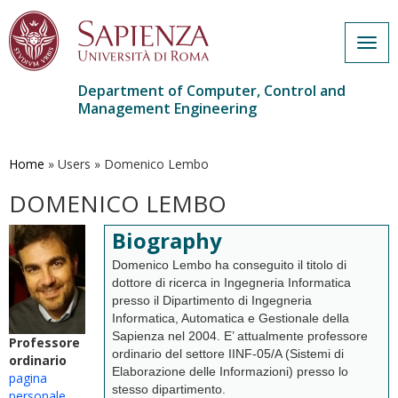
Togg
navig
Department of Computer, Control and
Management Engineering
Skip
to
main
Home
»
Users
»
Domenico Lembo
content
DOMENICO LEMBO
Biography
Domenico Lembo ha conseguito il titolo di
dottore di ricerca in Ingegneria Informatica
presso il Dipartimento di Ingegneria
Informatica, Automatica e Gestionale della
Sapienza nel 2004. E’ attualmente professore
Professore
ordinario del settore IINF-05/A (Sistemi di
ordinario
Elaborazione delle Informazioni) presso lo
pagina
stesso dipartimento.
personale