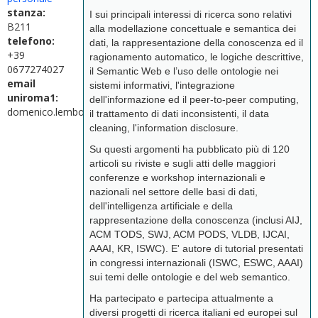
stanza:
I sui principali interessi di ricerca sono relativi
B211
alla modellazione concettuale e semantica dei
telefono:
dati, la rappresentazione della conoscenza ed il
+39
ragionamento automatico, le logiche descrittive,
0677274027
il Semantic Web e l’uso delle ontologie nei
email
sistemi informativi, l'integrazione
uniroma1:
dell'informazione ed il peer-to-peer computing,
domenico.lembo@uniroma1.it
il trattamento di dati inconsistenti, il data
cleaning, l'information disclosure.
Su questi argomenti ha pubblicato più di 120
articoli su riviste e sugli atti delle maggiori
conferenze e workshop internazionali e
nazionali nel settore delle basi di dati,
dell'intelligenza artificiale e della
rappresentazione della conoscenza (inclusi AIJ,
ACM TODS, SWJ, ACM PODS, VLDB, IJCAI,
AAAI, KR, ISWC). E' autore di tutorial presentati
in congressi internazionali (ISWC, ESWC, AAAI)
sui temi delle ontologie e del web semantico.
Ha partecipato e partecipa attualmente a
diversi progetti di ricerca italiani ed europei sul