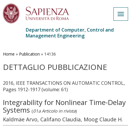
Togg
navig
Department of Computer, Control and
Management Engineering
Skip
to
main
Home
»
Publication
»
14136
content
DETTAGLIO PUBBLICAZIONE
2016, IEEE TRANSACTIONS ON AUTOMATIC CONTROL,
Pages 1912-1917 (volume: 61)
Integrability for Nonlinear Time-Delay
Systems
(
01a Articolo in rivista
)
Kaldmäe Arvo, Califano Claudia, Moog Claude H.