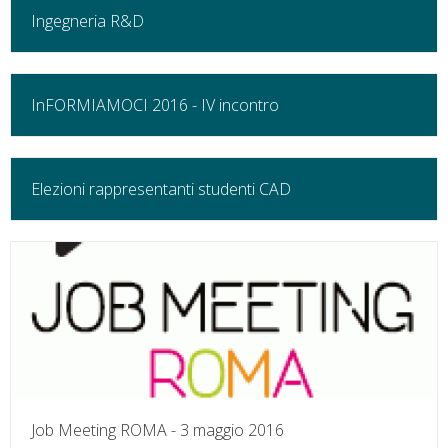
Ingegneria R&D
InFORMIAMOCI 2016 - IV incontro
Elezioni rappresentanti studenti CAD
Job Meeting ROMA - 3 maggio 2016