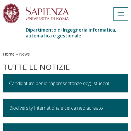
Togg
navig
Dipartimento di Ingegneria informatica,
automatica e gestionale
Salta
al
contenuto
Home
»
News
principale
TUTTE LE NOTIZIE
Candidature per le rappresentanze degli studenti
Biodiversity Internationale cerca neolaureato