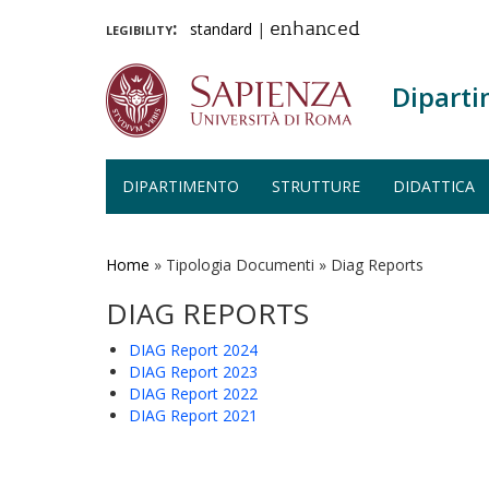
legibility:
standard
|
enhanced
Diparti
DIPARTIMENTO
STRUTTURE
DIDATTICA
Salta
al
contenuto
Home
»
Tipologia Documenti
»
Diag Reports
principale
DIAG REPORTS
DIAG Report 2024
DIAG Report 2023
DIAG Report 2022
DIAG Report 2021