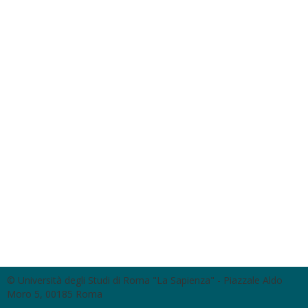
© Università degli Studi di Roma "La Sapienza" - Piazzale Aldo
Moro 5, 00185 Roma