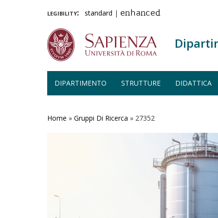
legibility:
standard
|
enhanced
Diparti
DIPARTIMENTO
STRUTTURE
DIDATTICA
Salta
al
contenuto
Home
»
Gruppi Di Ricerca
»
27352
principale