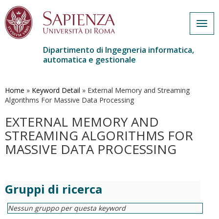
Togg
navig
Dipartimento di Ingegneria informatica,
automatica e gestionale
Salta
al
contenuto
Home
»
Keyword Detail
»
External Memory and Streaming
principale
Algorithms For Massive Data Processing
EXTERNAL MEMORY AND
STREAMING ALGORITHMS FOR
MASSIVE DATA PROCESSING
Gruppi di ricerca
Nessun gruppo per questa keyword