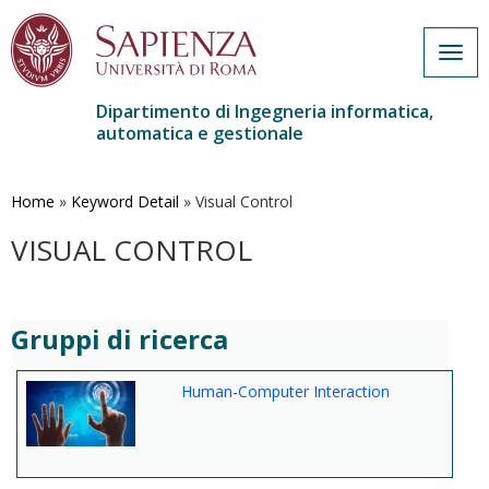
Togg
navig
Dipartimento di Ingegneria informatica,
automatica e gestionale
Salta
al
contenuto
Home
»
Keyword Detail
»
Visual Control
principale
VISUAL CONTROL
Gruppi di ricerca
Human-Computer Interaction