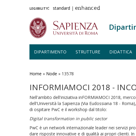
legibility:
standard
|
enhanced
Diparti
DIPARTIMENTO
STRUTTURE
DIDATTICA
Salta
al
contenuto
Home
»
Node
»
13578
principale
INFORMIAMOCI 2018 - IN
Nell'ambito dell'iniziativa inFORMIAMOCI 2018, mercole
dell'Università la Sapienza (Via Eudossiana 18 - Roma)
di ospitare PwC e il workshop dal titolo:
Digital transformation in public sector
PwC è un network internazionale leader nei servizi pro
dare risposte innovative e di qualità ai propri clienti. I