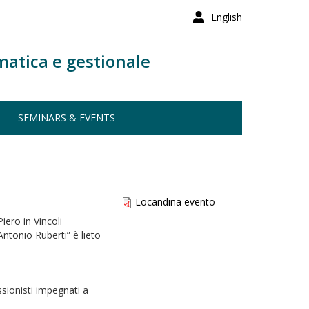
English
matica e gestionale
SEMINARS & EVENTS
Locandina evento
ero in Vincoli
ntonio Ruberti” è lieto
ssionisti impegnati a