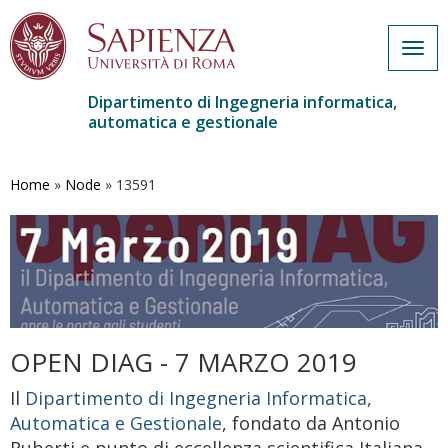
Togg
navig
Dipartimento di Ingegneria informatica,
automatica e gestionale
Salta
al
contenuto
Home
»
Node
»
13591
principale
OPEN DIAG - 7 MARZO 2019
Il
Dipartimento di Ingegneria Informatica,
Automatica e Gestionale
, fondato da Antonio
Ruberti e punto di eccellenza scientifica Italiana,