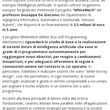
offrire risposte concrete su temi di stringente attualità, come, ad
esempio l’Intelligenza Artificiale. In questo settore l’organismo
europeo ha giudicato meritevole il progetto
“WhiteMech”
del
professor Giuseppe De Giacomo
del Dipartimento di
Ingegneria Informatica, Automatica e Gestionale “Antonio
Ruberti”, che disporrà di un finanziamento di
2.5 milioni di euro
in 5 anni
.
Il progetto WhiteMech (White-Box Self-Programming
Mechanisms)
riguarderà lo studio di base e la realizzazione
di sistemi dotati di intelligenza artificiale che sono in
grado di ri-programmarsi autonomamente per
raggiungere nuovi obiettivi, per reagire a cambiamenti
inaspettati, e per adeguarsi all’evolvere di regole e
convenzioni umane nel contesto in cui operano.
In
particolare, l’obiettivo è realizzare sistemi che siano "white-box by
design”, cioè che permettano, in ogni momento, di essere
interrogati, analizzati e gestiti in termini comprensibili a noi umani,
per arginare il rischio implicito in un sistema che si auto-
programma.
Accanto alla linea principale di lavoro volta alla ricerca
fondazionale, saranno attivate linee parallele volte all’applicazione
di questi sistemi in contesti strategici per l’industria e la società