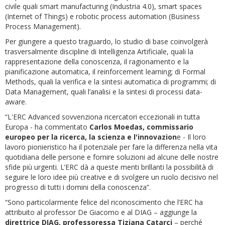
civile quali smart manufacturing (Industria 4.0), smart spaces
(Internet of Things) e robotic process automation (Business
Process Management).
Per giungere a questo traguardo, lo studio di base coinvolgerà
trasversalmente discipline di Intelligenza Artificiale, quali la
rappresentazione della conoscenza, il ragionamento e la
pianificazione automatica, il reinforcement learning; di Formal
Methods, quali la verifica e la sintesi automatica di programmi; di
Data Management, quali l’analisi e la sintesi di processi data-
aware.
“L'ERC Advanced sovvenziona ricercatori eccezionali in tutta
Europa - ha commentato
Carlos Moedas, commissario
europeo per la ricerca, la scienza e l'innovazion
e - Il loro
lavoro pionieristico ha il potenziale per fare la differenza nella vita
quotidiana delle persone e fornire soluzioni ad alcune delle nostre
sfide più urgenti. L’ERC dà a queste menti brillanti la possibilità di
seguire le loro idee più creative e di svolgere un ruolo decisivo nel
progresso di tutti i domini della conoscenza”.
“Sono particolarmente felice del riconoscimento che l’ERC ha
attribuito al professor De Giacomo e al DIAG – aggiunge la
direttrice DIAG, professoressa Tiziana Catarci
– perché