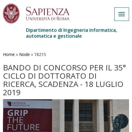
Togg
navig
Dipartimento di Ingegneria informatica,
automatica e gestionale
Salta
al
contenuto
Home
»
Node
»
18215
principale
BANDO DI CONCORSO PER IL 35°
CICLO DI DOTTORATO DI
RICERCA, SCADENZA - 18 LUGLIO
2019