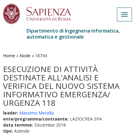
Togg
navig
Dipartimento di Ingegneria informatica,
automatica e gestionale
Salta
al
contenuto
Home
»
Node
»
18744
principale
ESECUZIONE DI ATTIVITÀ
DESTINATE ALL'ANALISI E
VERIFICA DEL NUOVO SISTEMA
INFORMATIVO EMERGENZA/
URGENZA 118
leader:
Massimo Mecella
ente/programma/contraente:
LAZIOCREA SPA
data termine:
December 2018
tipo:
Aziende