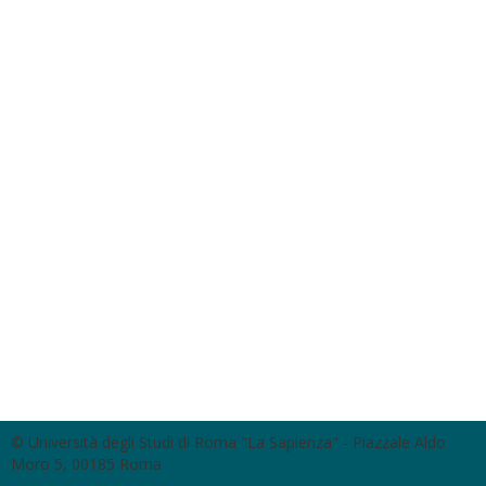
© Università degli Studi di Roma "La Sapienza" - Piazzale Aldo
Moro 5, 00185 Roma