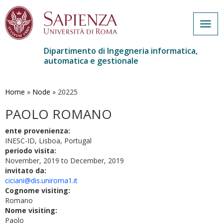
Togg
navig
Dipartimento di Ingegneria informatica,
automatica e gestionale
Salta
al
contenuto
Home
»
Node
»
20225
principale
PAOLO ROMANO
ente provenienza:
INESC-ID, Lisboa, Portugal
periodo visita:
November, 2019
to
December, 2019
invitato da:
ciciani@dis.uniroma1.it
Cognome visiting:
Romano
Nome visiting:
Paolo