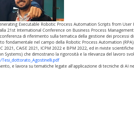
 "Generating Executable Robotic Process Automation Scripts from User 
d alla 21st International Conference on Business Process Managemen
conferenza di riferimento sulla tematica della gestione dei processi 
to fondamentale nel campo della Robotic Process Automation (RPA). I c
CSOC 2021, CAiSE 2021, ICPM 2022 e BPM 2022, ed in riviste scientifich
 Systems) che dimostrano la rigorosità e la rilevanza del lavoro svolto.
/
Tesi_dottorato_Agostinelli.pdf
to, e lavora su tematiche legate all'applicazione di tecniche di AI n