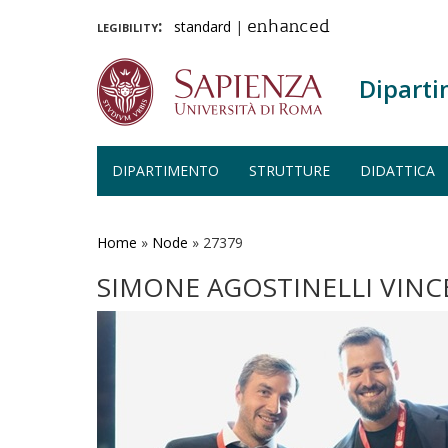
legibility:
standard
|
enhanced
Diparti
DIPARTIMENTO
STRUTTURE
DIDATTICA
Salta
al
contenuto
Home
»
Node
»
27379
principale
SIMONE AGOSTINELLI VINC