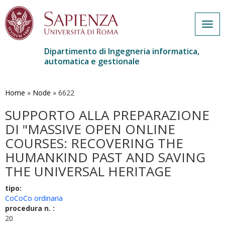
Togg
navig
Dipartimento di Ingegneria informatica,
automatica e gestionale
Salta
al
contenuto
Home
»
Node
»
6622
principale
SUPPORTO ALLA PREPARAZIONE
DI "MASSIVE OPEN ONLINE
COURSES: RECOVERING THE
HUMANKIND PAST AND SAVING
THE UNIVERSAL HERITAGE
tipo:
CoCoCo ordinaria
procedura n. :
20