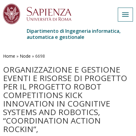
Togg
navig
Dipartimento di Ingegneria informatica,
automatica e gestionale
Salta
al
contenuto
Home
»
Node
»
6698
principale
ORGANIZZAZIONE E GESTIONE
EVENTI E RISORSE DI PROGETTO
PER IL PROGETTO ROBOT
COMPETITIONS KICK
INNOVATION IN COGNITIVE
SYSTEMS AND ROBOTICS,
“COORDINATION ACTION
ROCKIN”,