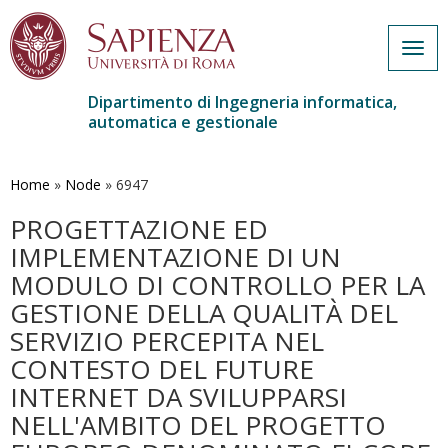
Togg
navig
Dipartimento di Ingegneria informatica,
automatica e gestionale
Salta
al
contenuto
Home
»
Node
»
6947
principale
PROGETTAZIONE ED
IMPLEMENTAZIONE DI UN
MODULO DI CONTROLLO PER LA
GESTIONE DELLA QUALITÀ DEL
SERVIZIO PERCEPITA NEL
CONTESTO DEL FUTURE
INTERNET DA SVILUPPARSI
NELL'AMBITO DEL PROGETTO