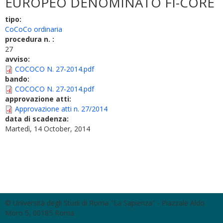
EUROPEO DENOMINATO FI-CORE
tipo:
CoCoCo ordinaria
procedura n. :
27
avviso:
COCOCO N. 27-2014.pdf
bando:
COCOCO N. 27-2014.pdf
approvazione atti:
Approvazione atti n. 27/2014
data di scadenza:
Martedì, 14 October, 2014
© Università degli Studi di Roma "La Sapienza" - Piazzale Aldo
Moro 5, 00185 Roma