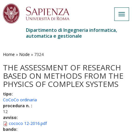
Togg
navig
Dipartimento di Ingegneria informatica,
automatica e gestionale
Salta
al
contenuto
Home
»
Node
»
7324
principale
THE ASSESSMENT OF RESEARCH
BASED ON METHODS FROM THE
PHYSICS OF COMPLEX SYSTEMS
tipo:
CoCoCo ordinaria
procedura n. :
12
avviso:
cococo 12-2016.pdf
bando: