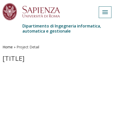
Togg
navig
Dipartimento di Ingegneria informatica,
automatica e gestionale
Salta
al
contenuto
Home
»
Project Detail
principale
[TITLE]