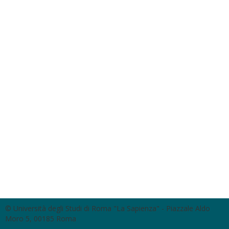
© Università degli Studi di Roma "La Sapienza" - Piazzale Aldo
Moro 5, 00185 Roma