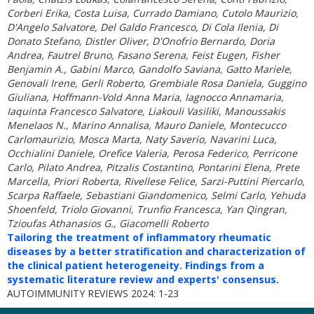
Corberi Erika, Costa Luisa, Currado Damiano, Cutolo Maurizio,
D'Angelo Salvatore, Del Galdo Francesco, Di Cola Ilenia, Di
Donato Stefano, Distler Oliver, D'Onofrio Bernardo, Doria
Andrea, Fautrel Bruno, Fasano Serena, Feist Eugen, Fisher
Benjamin A., Gabini Marco, Gandolfo Saviana, Gatto Mariele,
Genovali Irene, Gerli Roberto, Grembiale Rosa Daniela, Guggino
Giuliana, Hoffmann-Vold Anna Maria, Iagnocco Annamaria,
Iaquinta Francesco Salvatore, Liakouli Vasiliki, Manoussakis
Menelaos N., Marino Annalisa, Mauro Daniele, Montecucco
Carlomaurizio, Mosca Marta, Naty Saverio, Navarini Luca,
Occhialini Daniele, Orefice Valeria, Perosa Federico, Perricone
Carlo, Pilato Andrea, Pitzalis Costantino, Pontarini Elena, Prete
Marcella, Priori Roberta, Rivellese Felice, Sarzi-Puttini Piercarlo,
Scarpa Raffaele, Sebastiani Giandomenico, Selmi Carlo, Yehuda
Shoenfeld, Triolo Giovanni, Trunfio Francesca, Yan Qingran,
Tzioufas Athanasios G., Giacomelli Roberto
Tailoring the treatment of inflammatory rheumatic
diseases by a better stratification and characterization of
the clinical patient heterogeneity. Findings from a
systematic literature review and experts' consensus.
AUTOIMMUNITY REVIEWS 2024: 1-23