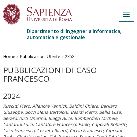
Togg
navig
Dipartimento di Ingegneria informatica,
automatica e gestionale
Salta
al
contenuto
Home
»
Pubblicazioni Utente
»
2358
principale
PUBBLICAZIONI DI CASO
FRANCESCO
2024
Ruscitti Piero, Allanore Yannick, Baldini Chiara, Barilaro
Giuseppe, Bocci Elena Bartoloni, Bearzi Pietro, Bellis Elisa,
Berardicurti Onorina, Biaggi Alice, Bombardieri Michele,
Cantarini Luca, Cantatore Francesco Paolo, Caporali Roberto,
Caso Francesco, Cervera Ricard, Ciccia Francesco, Cipriani
Paola, Chatzis Loukas, Colafrancesco Serena, Conti Fabrizio,