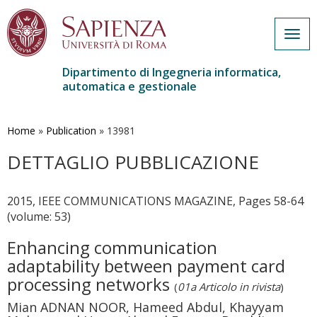
Togg
navig
Dipartimento di Ingegneria informatica,
automatica e gestionale
Salta
al
contenuto
Home
»
Publication
»
13981
principale
DETTAGLIO PUBBLICAZIONE
2015, IEEE COMMUNICATIONS MAGAZINE, Pages 58-64
(volume: 53)
Enhancing communication
adaptability between payment card
processing networks
(
01a Articolo in rivista
)
Mian ADNAN NOOR, Hameed Abdul, Khayyam