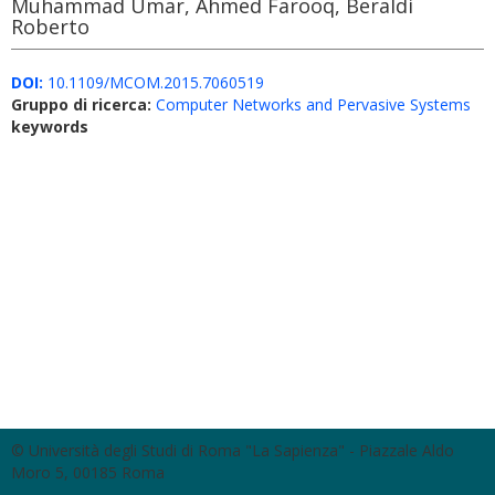
Muhammad Umar, Ahmed Farooq, Beraldi
Roberto
DOI:
10.1109/MCOM.2015.7060519
Gruppo di ricerca:
Computer Networks and Pervasive Systems
keywords
© Università degli Studi di Roma "La Sapienza" - Piazzale Aldo
Moro 5, 00185 Roma