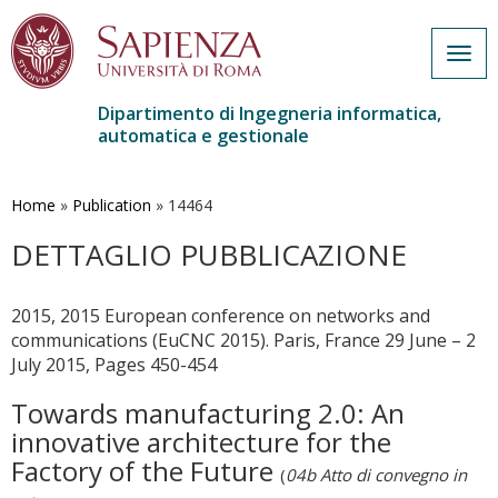
Togg
navig
Dipartimento di Ingegneria informatica,
automatica e gestionale
Salta
al
contenuto
Home
»
Publication
»
14464
principale
DETTAGLIO PUBBLICAZIONE
2015, 2015 European conference on networks and
communications (EuCNC 2015). Paris, France 29 June – 2
July 2015, Pages 450-454
Towards manufacturing 2.0: An
innovative architecture for the
Factory of the Future
(
04b Atto di convegno in