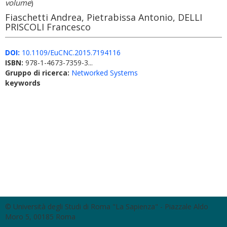
volume
)
Fiaschetti Andrea, Pietrabissa Antonio, DELLI
PRISCOLI Francesco
DOI:
10.1109/EuCNC.2015.7194116
ISBN:
978-1-4673-7359-3...
Gruppo di ricerca:
Networked Systems
keywords
© Università degli Studi di Roma "La Sapienza" - Piazzale Aldo
Moro 5, 00185 Roma