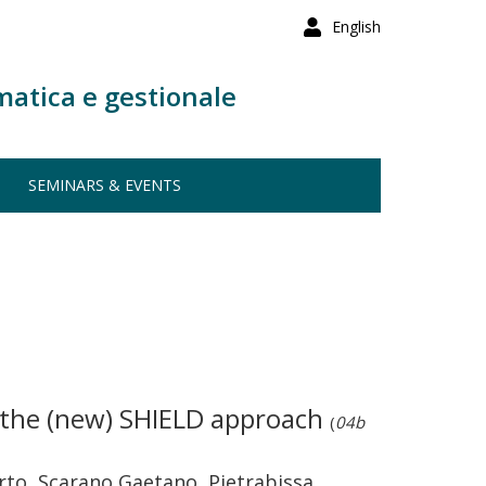
English
matica e gestionale
SEMINARS & EVENTS
: the (new) SHIELD approach
(
04b
erto, Scarano Gaetano, Pietrabissa