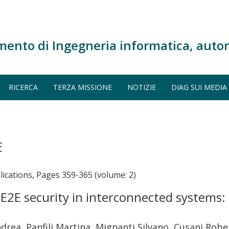
mento di Ingegneria informatica, auto
RICERCA
TERZA MISSIONE
NOTIZIE
DIAG SUI MEDIA
E
ications, Pages 359-365 (volume: 2)
e E2E security in interconnected systems
drea, Panfili Martina, Mignanti Silvano, Cusani Rob