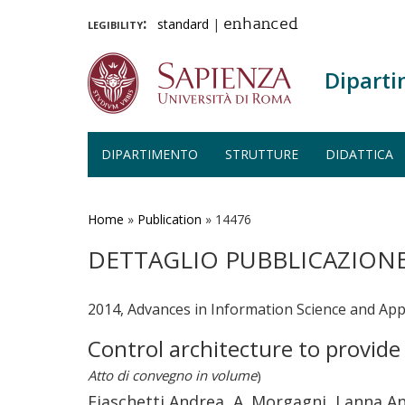
legibility:
standard
|
enhanced
Diparti
DIPARTIMENTO
STRUTTURE
DIDATTICA
Salta
al
contenuto
Home
»
Publication
»
14476
principale
DETTAGLIO PUBBLICAZION
2014, Advances in Information Science and Appl
Control architecture to provid
Atto di convegno in volume
)
Fiaschetti Andrea, A. Morgagni, Lanna An