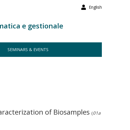
English
matica e gestionale
SEMINARS & EVENTS
haracterization of Biosamples
(
01a