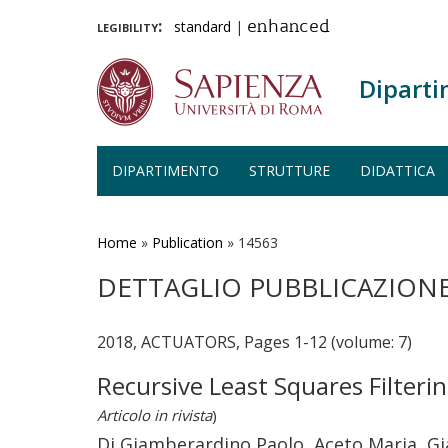
legibility:
standard
|
enhanced
Diparti
DIPARTIMENTO
STRUTTURE
DIDATTICA
Salta
al
contenuto
Home
»
Publication
»
14563
principale
DETTAGLIO PUBBLICAZION
2018, ACTUATORS, Pages 1-12 (volume: 7)
Recursive Least Squares Filteri
Articolo in rivista
)
Di Giamberardino Paolo, Aceto Maria, Gia