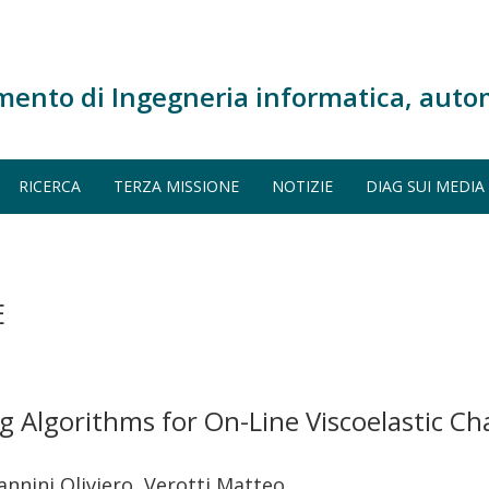
mento di Ingegneria informatica, auto
RICERCA
TERZA MISSIONE
NOTIZIE
DIAG SUI MEDIA
E
ng Algorithms for On-Line Viscoelastic C
nnini Oliviero, Verotti Matteo