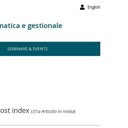
English
matica e gestionale
SEMINARS & EVENTS
cost index
(
01a Articolo in rivista
)