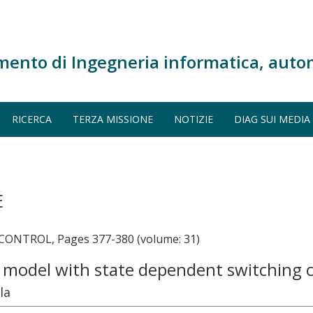
mento di Ingegneria informatica, auto
RICERCA
TERZA MISSIONE
NOTIZIE
DIAG SUI MEDIA
E
ONTROL, Pages 377-380 (volume: 31)
c model with state dependent switching 
la