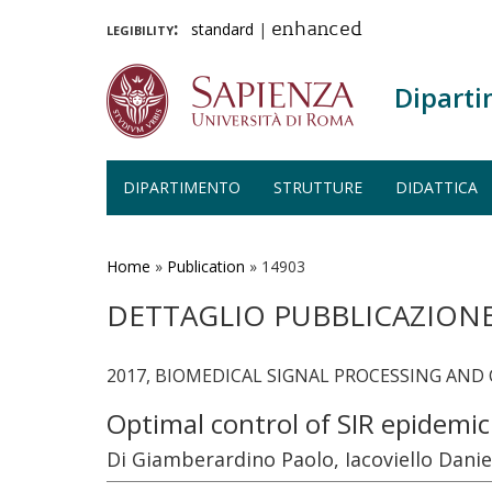
legibility:
standard
|
enhanced
Diparti
DIPARTIMENTO
STRUTTURE
DIDATTICA
Salta
al
contenuto
Home
»
Publication
»
14903
principale
DETTAGLIO PUBBLICAZION
2017, BIOMEDICAL SIGNAL PROCESSING AND C
Optimal control of SIR epidemi
Di Giamberardino Paolo, Iacoviello Danie