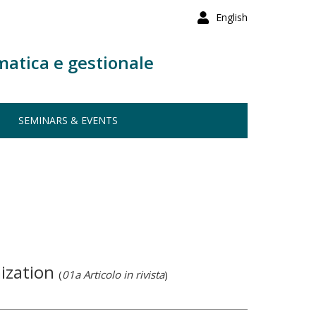
English
matica e gestionale
SEMINARS & EVENTS
mization
(
01a Articolo in rivista
)