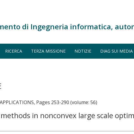
mento di Ingegneria informatica, auto
RICERCA
TERZA MISSIONE
NOTIZIE
DIAG SUI MEDIA
E
PLICATIONS, Pages 253-290 (volume: 56)
 methods in nonconvex large scale opti