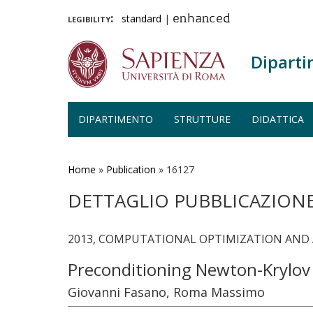
legibility:
standard
|
enhanced
Diparti
DIPARTIMENTO
STRUTTURE
DIDATTICA
Salta
al
contenuto
Home
»
Publication
»
16127
principale
DETTAGLIO PUBBLICAZION
2013, COMPUTATIONAL OPTIMIZATION AND AP
Preconditioning Newton-Krylov
Giovanni Fasano, Roma Massimo