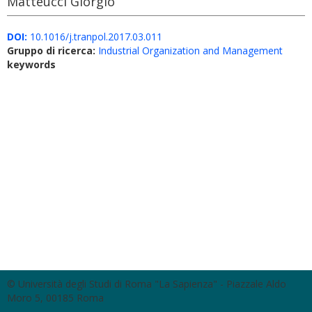
Matteucci Giorgio
DOI:
10.1016/j.tranpol.2017.03.011
Gruppo di ricerca:
Industrial Organization and Management
keywords
© Università degli Studi di Roma "La Sapienza" - Piazzale Aldo
Moro 5, 00185 Roma