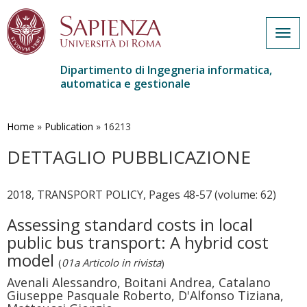
Togg
navig
Dipartimento di Ingegneria informatica,
automatica e gestionale
Salta
al
contenuto
Home
»
Publication
»
16213
principale
DETTAGLIO PUBBLICAZIONE
2018, TRANSPORT POLICY, Pages 48-57 (volume: 62)
Assessing standard costs in local
public bus transport: A hybrid cost
model
(
01a Articolo in rivista
)
Avenali Alessandro, Boitani Andrea, Catalano
Giuseppe Pasquale Roberto, D'Alfonso Tiziana,