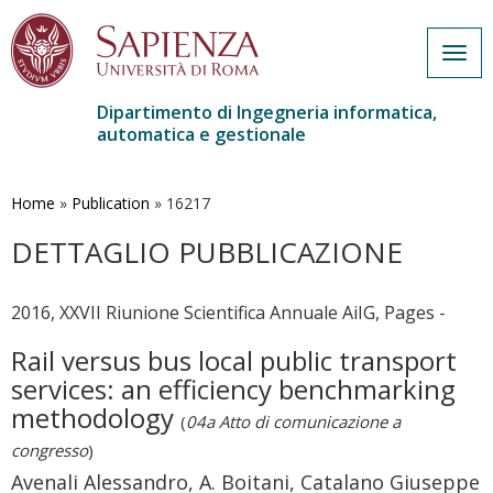
Togg
navig
Dipartimento di Ingegneria informatica,
automatica e gestionale
Salta
al
contenuto
Home
»
Publication
»
16217
principale
DETTAGLIO PUBBLICAZIONE
2016, XXVII Riunione Scientifica Annuale AiIG, Pages -
Rail versus bus local public transport
services: an efficiency benchmarking
methodology
(
04a Atto di comunicazione a
congresso
)
Avenali Alessandro, A. Boitani, Catalano Giuseppe