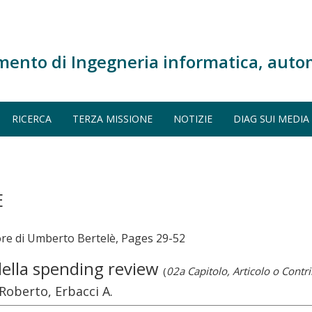
mento di Ingegneria informatica, auto
RICERCA
TERZA MISSIONE
NOTIZIE
DIAG SUI MEDIA
E
ore di Umberto Bertelè, Pages 29-52
della spending review
(
02a Capitolo, Articolo o Contr
Roberto, Erbacci A.