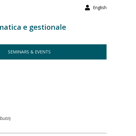
English
matica e gestionale
SEMINARS & EVENTS
ibuto
)