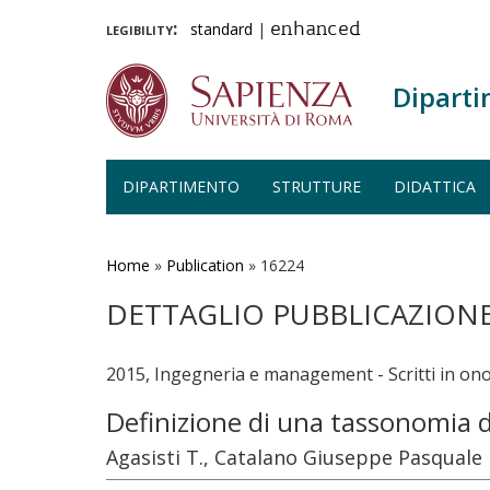
legibility:
standard
|
enhanced
Diparti
DIPARTIMENTO
STRUTTURE
DIDATTICA
Salta
al
contenuto
Home
»
Publication
»
16224
principale
DETTAGLIO PUBBLICAZION
2015, Ingegneria e management - Scritti in on
Definizione di una tassonomia 
Agasisti T., Catalano Giuseppe Pasquale 