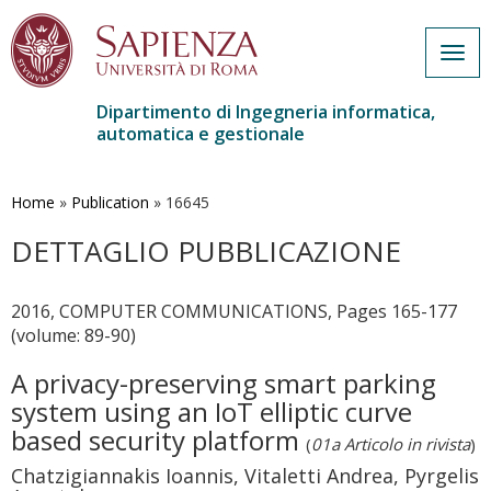
Togg
navig
Dipartimento di Ingegneria informatica,
automatica e gestionale
Salta
al
contenuto
Home
»
Publication
»
16645
principale
DETTAGLIO PUBBLICAZIONE
2016, COMPUTER COMMUNICATIONS, Pages 165-177
(volume: 89-90)
A privacy-preserving smart parking
system using an IoT elliptic curve
based security platform
(
01a Articolo in rivista
)
Chatzigiannakis Ioannis, Vitaletti Andrea, Pyrgelis