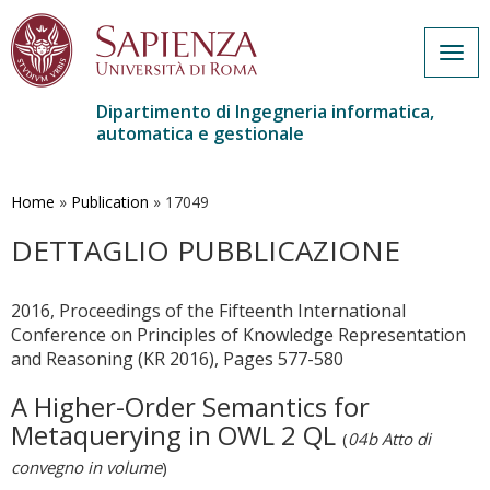
Togg
navig
Dipartimento di Ingegneria informatica,
automatica e gestionale
Salta
al
contenuto
Home
»
Publication
»
17049
principale
DETTAGLIO PUBBLICAZIONE
2016, Proceedings of the Fifteenth International
Conference on Principles of Knowledge Representation
and Reasoning (KR 2016), Pages 577-580
A Higher-Order Semantics for
Metaquerying in OWL 2 QL
(
04b Atto di
convegno in volume
)