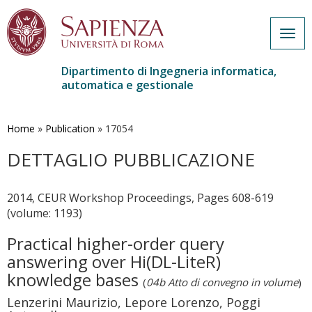
Togg
navig
Dipartimento di Ingegneria informatica,
automatica e gestionale
Salta
al
contenuto
Home
»
Publication
»
17054
principale
DETTAGLIO PUBBLICAZIONE
2014, CEUR Workshop Proceedings, Pages 608-619
(volume: 1193)
Practical higher-order query
answering over Hi(DL-LiteR)
knowledge bases
(
04b Atto di convegno in volume
)
Lenzerini Maurizio, Lepore Lorenzo, Poggi