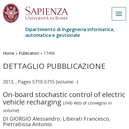
Togg
navig
Dipartimento di Ingegneria informatica,
automatica e gestionale
Salta
al
contenuto
Home
»
Publication
»
17496
principale
DETTAGLIO PUBBLICAZIONE
2013, , Pages 5710-5715 (volume: -)
On-board stochastic control of electric
vehicle recharging
(
04b Atto di convegno in
volume
)
DI GIORGIO Alessandro, Liberati Francesco,
Pietrabissa Antonio