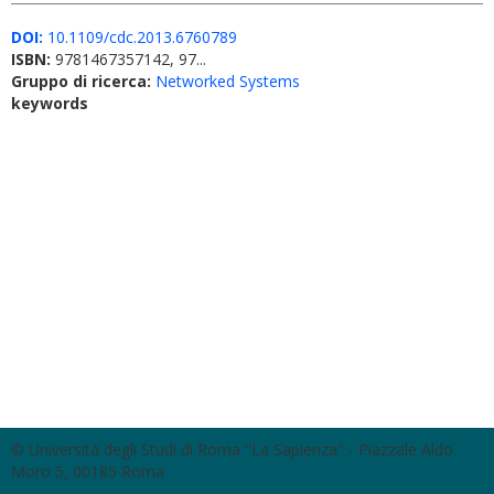
DOI:
10.1109/cdc.2013.6760789
ISBN:
9781467357142, 97...
Gruppo di ricerca:
Networked Systems
keywords
© Università degli Studi di Roma "La Sapienza" - Piazzale Aldo
Moro 5, 00185 Roma