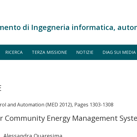
mento di Ingegneria informatica, auto
RICERCA
TERZA MISSIONE
NOTIZIE
DIAG SUI MEDIA
E
rol and Automation (MED 2012), Pages 1303-1308
for Community Energy Management Syste
o, Alessandra Quaresima