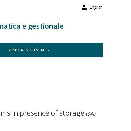
English
matica e gestionale
SEMINARS & EVENTS
ms in presence of storage
(
04b