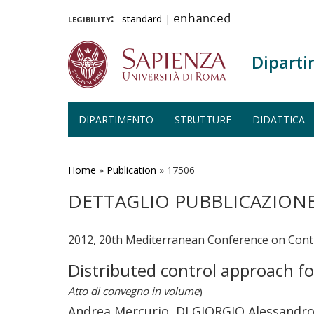
legibility:
standard
|
enhanced
Diparti
DIPARTIMENTO
STRUTTURE
DIDATTICA
Salta
al
contenuto
Home
»
Publication
»
17506
principale
DETTAGLIO PUBBLICAZION
2012, 20th Mediterranean Conference on Cont
Distributed control approach 
Atto di convegno in volume
)
Andrea Mercurio, DI GIORGIO Alessandr