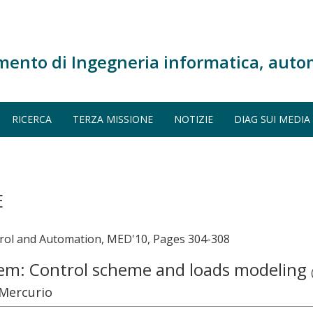
mento di Ingegneria informatica, auto
RICERCA
TERZA MISSIONE
NOTIZIE
DIAG SUI MEDIA
E
rol and Automation, MED'10, Pages 304-308
em: Control scheme and loads modeling
 Mercurio