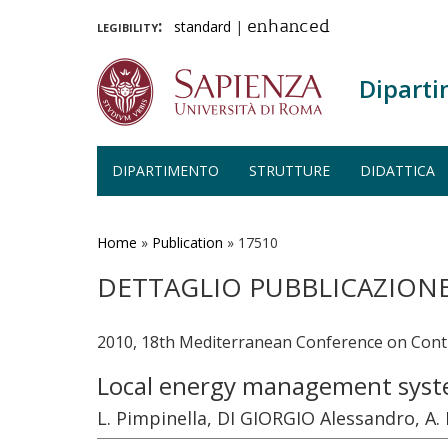
legibility:
standard
|
enhanced
Diparti
DIPARTIMENTO
STRUTTURE
DIDATTICA
Salta
al
contenuto
Home
»
Publication
»
17510
principale
DETTAGLIO PUBBLICAZION
2010, 18th Mediterranean Conference on Cont
Local energy management syst
L. Pimpinella, DI GIORGIO Alessandro, A.