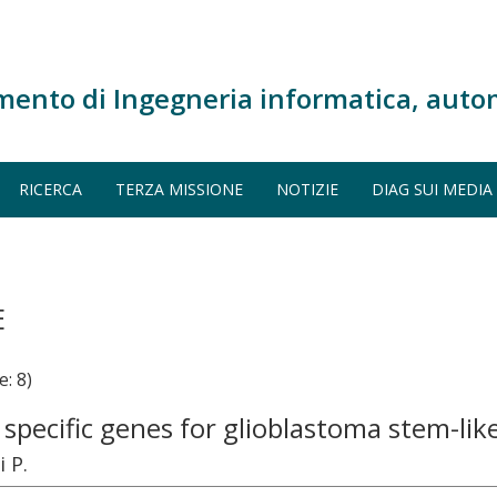
mento di Ingegneria informatica, auto
RICERCA
TERZA MISSIONE
NOTIZIE
DIAG SUI MEDIA
E
: 8)
specific genes for glioblastoma stem-like
i P.