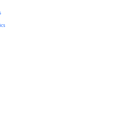
s
ics