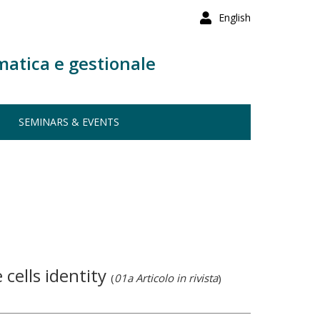
English
matica e gestionale
SEMINARS & EVENTS
 cells identity
(
01a Articolo in rivista
)