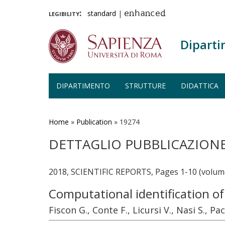
legibility:
standard
|
enhanced
Diparti
DIPARTIMENTO
STRUTTURE
DIDATTICA
Salta
al
contenuto
Home
»
Publication
»
19274
principale
DETTAGLIO PUBBLICAZION
2018, SCIENTIFIC REPORTS, Pages 1-10 (volume
Computational identification of 
Fiscon G., Conte F., Licursi V., Nasi S., Pac