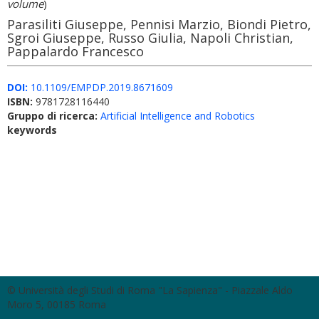
volume
)
Parasiliti Giuseppe, Pennisi Marzio, Biondi Pietro,
Sgroi Giuseppe, Russo Giulia, Napoli Christian,
Pappalardo Francesco
DOI:
10.1109/EMPDP.2019.8671609
ISBN:
9781728116440
Gruppo di ricerca:
Artificial Intelligence and Robotics
keywords
© Università degli Studi di Roma "La Sapienza" - Piazzale Aldo
Moro 5, 00185 Roma