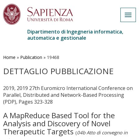
Togg
navig
Dipartimento di Ingegneria informatica,
automatica e gestionale
Salta
al
contenuto
Home
»
Publication
»
19468
principale
DETTAGLIO PUBBLICAZIONE
2019, 2019 27th Euromicro International Conference on
Parallel, Distributed and Network-Based Processing
(PDP), Pages 323-328
A MapReduce Based Tool for the
Analysis and Discovery of Novel
Therapeutic Targets
(
04b Atto di convegno in